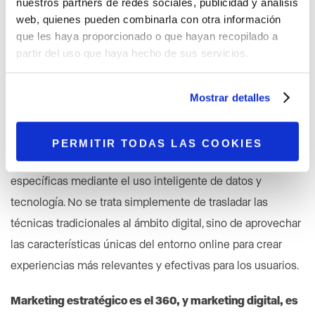
nuestros partners de redes sociales, publicidad y análisis
web, quienes pueden combinarla con otra información
Podríamos decir que son las gafas que nos permiten
que les haya proporcionado o que hayan recopilado a
poner foco donde importa.
partir del uso que haya hecho de sus servicios.
MARKETING DIGITAL
El marketing digital es un conjunto de estrategias y
Mostrar detalles
acciones que utilizan herramientas digitales
para
promocionar productos y servicios a través de internet. Su
PERMITIR TODAS LAS COOKIES
naturaleza radica en la capacidad para llegar a audiencias
específicas mediante el uso inteligente de datos y
tecnología. No se trata simplemente de trasladar las
técnicas tradicionales al ámbito digital, sino de aprovechar
las características únicas del entorno online para crear
experiencias más relevantes y efectivas para los usuarios.
Marketing estratégico es el 360, y marketing digital, es