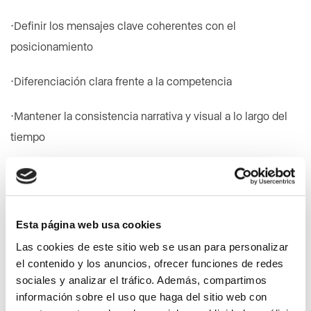
⋅Definir los mensajes clave coherentes con el
posicionamiento
⋅Diferenciación clara frente a la competencia
⋅Mantener la consistencia narrativa y visual a lo largo del
tiempo
⋅Evaluación continua de las estrategias
⋅Orientación a la realidad: contexto y necesidades reales
Esta página web usa cookies
⋅Trabajar de forma planificada donde se define la mejor
Las cookies de este sitio web se usan para personalizar
combinación de canales (digitales y analógicos) y tiempos
el contenido y los anuncios, ofrecer funciones de redes
sociales y analizar el tráfico. Además, compartimos
⋅Analizar siempre los resultados
información sobre el uso que haga del sitio web con